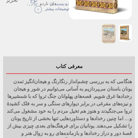
نوع
تحریر
نویسنده:
دان ناردو
کاغذ:
مترجم:
مهدی
توضیحات بیشتر
قطع :
وزیری
حقیقت
خواه
نوبت
یازدهم
چاپ :
نوع
سلفون
جلد:
تعداد
152
صفحات:
معرفی کتاب
هنگامی که به بررسی چشم‌انداز رنگارنگ و هیجان‌انگیز تمدن
یونان باستان می‌پردازیم به آسانی می‌توانیم در شور و هیجان
رخدادها غرق شویم. قصه‌های پهلوانان جنگ تروا که با شمشیرها
و نیزه‌های مفرغی در برابر دیوارهای سنگی و سر به فلک کشیدۀ
تروا می‌جنگیدند و هنوز هم تخیل مردم را به خود مشغول می‌کند
و… اما چنین رخدادها و دستاوردهایی تنها بخشی از تاریخ یونان
را تشکیل می‌دهند. یونانیان برای فرهنگ‌های بعدی چیزی بیش از
قصۀ دور و دراز رخدادها و بازمانده‌های رو به زوال هنر و