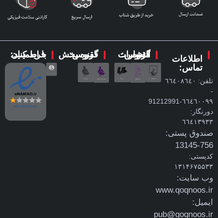
گروه انتشارات ققنوس:
گروه پخش ققنوس:
با اطمینان خرید کنید:
اطلاعات
تماس:
تلفن: ٦٦٤٠٨٦٤٠
-
٦٦٤٦٠٠٩٩-91212991
دورنگار:
٦٦٤١٣٩٣٣
صندوق پستی:
756-13145
کدپستی:
۱۳۱۴۶۷۵۵۳۳
وب سایت:
www.qoqnoos.ir
ایمیل:
pub@qoqnoos.ir