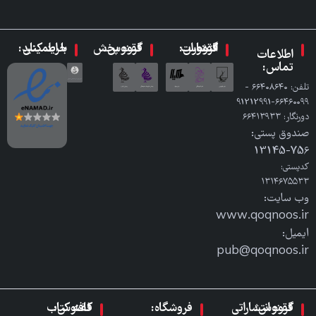
گروه انتشارات ققنوس:
گروه پخش ققنوس:
با اطمینان خرید کنید:
اطلاعات
تماس:
تلفن: ٦٦٤٠٨٦٤٠ -
٦٦٤٦٠٠٩٩-91212991
دورنگار: ٦٦٤١٣٩٣٣
صندوق پستی:
756-13145
کدپستی:
۱۳۱۴۶۷۵۵۳۳
وب سایت:
www.qoqnoos.ir
ایمیل:
pub@qoqnoos.ir
گروه انتشاراتی ققنوس:
فروشگاه:
کافه کتاب ققنوس: