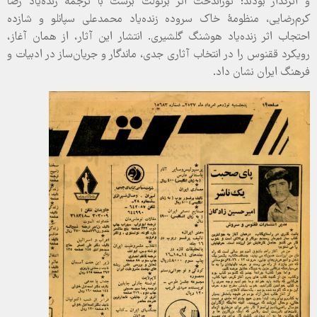
و اثرگذار بودند: توراندخت اثر برتولت برشت با ترجمه زنده‌یاد رضا
کرم‌رضایی، منظومۀ خاک سروده زنده‌یاد محمدعلی سپانلو و شازده
احتجاب اثر زنده‌یاد هوشنگ گلشیری. انتشار این آثار، از همان آغاز،
رویکرد ققنوس را در انتخاب آثاری جدی، ماندگار و جریان‌ساز در ادبیات و
فرهنگ ایران نشان داد.