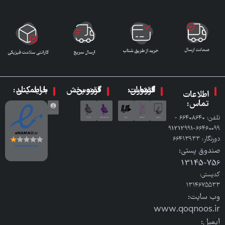
گروه انتشارات ققنوس:
گروه پخش ققنوس:
با اطمینان خرید کنید:
اطلاعات
تماس:
تلفن: ٦٦٤٠٨٦٤٠ -
٦٦٤٦٠٠٩٩-91212991
دورنگار: ٦٦٤١٣٩٣٣
صندوق پستی:
756-13145
کدپستی:
۱۳۱۴۶۷۵۵۳۳
وب سایت:
www.qoqnoos.ir
ایمیل: