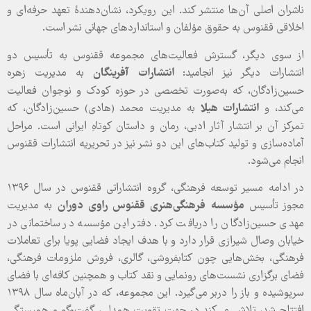
ناشران اصلی آن‌ها منتشر کند. این رویکرد، نشان‌دهندۀ تعهد حرفه‌ای و
اخلاقی ققنوس به حقوق مؤلفان و استانداردهای جهانی نشر است.
از سوی دیگر، گسترش فعالیت‌های مجموعه ققنوس به تأسیس دو
انتشارات دیگر نیز انجامید:
انتشارات آفرینگان
به مدیریت زهره
حسین‌زادگان، که به‌صورت تخصصی در حوزه کودک و نوجوان فعالیت
می‌کند، و
انتشارات هیلا
به مدیریت محمد (هادی) حسین‌زادگان، که
تمرکز آن بر انتشار آثار ادبی، رمان و داستان کوتاهِ ایرانی است. مراحل
آماده‌سازی و تولید کتاب‌های این دو نشر نیز در تحریریه انتشارات ققنوس
انجام می‌شود.
در ادامه مسیر توسعه فرهنگی، گروه انتشاراتی ققنوس در سال ۱۳۹۶
مجوز تأسیس
مؤسسه فرهنگی‌هنری ققنوس راوی دوران
به مدیریت
مهدی حسین‌زادگان را دریافت کرد. دفتر این مؤسسه در ساختمانی در
خیابان وصال شیرازی قرار دارد و با هدف ایجاد فضایی پویا برای تعاملات
فرهنگی، بخش‌هایی چون کتابفروشی، گالری، فروش ملزومات فرهنگی،
فضای برگزاری نشست‌های رونمایی و نقد کتاب و همچنین کافه‌ای با فضای
سرپوشیده و باز را دربر می‌گیرد. این مجموعه، که در آبان‌ماه سال ۱۳۹۸
افتتاح شد، تلاش می‌کند در جهت تقویت همدلی، گفت‌وگو و همبستگی