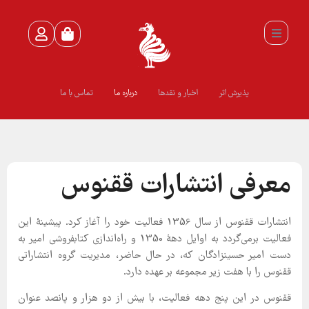
پذیرش اثر
اخبار و نقدها
درباره ما
تماس با ما
معرفی انتشارات ققنوس
انتشارات ققنوس از سال 1356 فعالیت خود را آغاز کرد. پیشینۀ این
فعالیت برمی‌گردد به اوایل دهۀ 1350 و راه‌اندازی کتابفروشی امیر به
دست امیر حسین‎زادگان که، در حال حاضر، مدیریت گروه انتشاراتی
ققنوس را با هفت زیر مجموعه بر عهده دارد.
ققنوس در این پنج دهه فعالیت، با بیش از دو هزار و پانصد عنوان