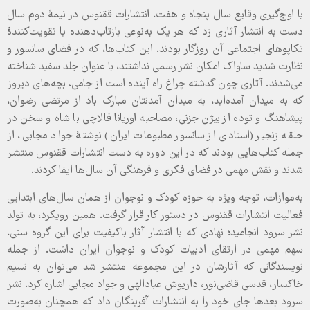
با اوج‌گیری وقایع سال پنجاه و هفت، انتشارات ققنوس در نیمۀ دوم سال
دست به انتشار آثاری زد که هر یک به‌نوعی بازتاب‌دهنده یا تقویت‌کنندۀ
تکاپوهای اجتماعی آن روزگار بودند. این کتاب‌ها، که در فضای سانسور و
نظارت شدید ساواک امکان نشر رسمی نداشتند، با عنوان جلد سفید شناخته
می‌شدند. آثاری چون گذشته چراغ راه آینده است از جامی، بچه‌های دیروز
که به میدان آمده‌اید، به میدان آمدنتان مبارک باد از مرتضی رضوان،
پیشاهنگ و توده از بیژن جزنی، مصاحبه اوریانا فالاچی با شاه و سخن در
حلقه زنجیر (اسنادی از سانسور مطبوعات ایران) نوشتۀ جواد مجابی، از
جمله کتاب‌هایی بودند که در این دوره به دست انتشارات ققنوس منتشر
شدند و نقش مهمی در فضای فکری و فرهنگی آن سال‌ها ایفا کردند.
به‌موازات، توجه ویژه به حوزه کودک و نوجوان از همان سال‌های ابتدایی
فعالیت انتشارات ققنوس در دستور کار قرار گرفت. همین رویکرد، به تولد
نشر سرود انجامید؛ نهادی که با انتشار آثار باکیفیت برای این گروه سنی،
سهم مهمی در ارتقای ادبیات کودک و نوجوان ایران داشت. از جمله
نویسندگانی که آثارشان در این مجموعه منتشر شد می‌توان به نسیم
خاکسار، قدسی قاضی‌نور، داریوش عبادالهی و جواد مجابی اشاره کرد. نشر
سرود بعدها جای خود را به انتشارات آفرینگان داد که همچنان به‌صورت