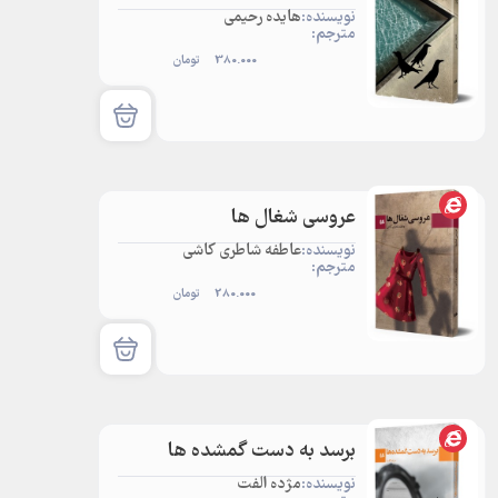
نویسنده:
هایده رحیمی
مترجم:
380.000
تومان
عروسی شغال ها
نویسنده:
عاطفه شاطری کاشی
مترجم:
280.000
تومان
برسد به دست گمشده ها
نویسنده:
مژده الفت