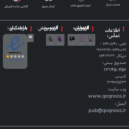
گروه انتشارات ققنوس:
گروه پخش ققنوس:
با اطمینان خرید کنید:
اطلاعات
تماس:
تلفن: ٦٦٤٠٨٦٤٠ -
٦٦٤٦٠٠٩٩-91212991
دورنگار: ٦٦٤١٣٩٣٣
صندوق پستی:
756-13145
کدپستی:
۱۳۱۴۶۷۵۵۳۳
وب سایت:
www.qoqnoos.ir
ایمیل:
pub@qoqnoos.ir