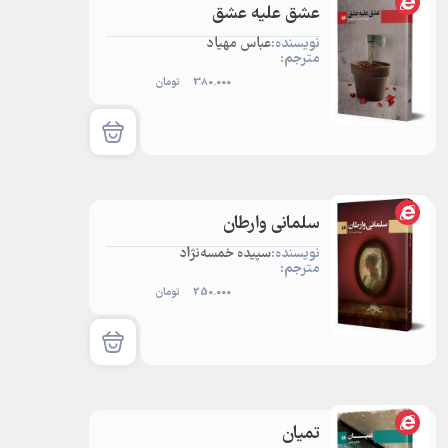
عشق علیه عشق
نویسنده:
عباس مهیاد
مترجم:
380.000
تومان
سلمانی وارطان
نویسنده:
سپیده خمسه‌نژاد
مترجم:
250.000
تومان
تمیان