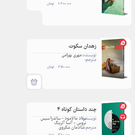
1.200.000
تومان
زهدان سکوت
نویسنده:
مهری بهرامی
مترجم:
350.000
تومان
چند داستان کوتاه 4
نویسنده:
برناد مالامود - ساندرا سیس
نروس - آلسا آلرینگ
مترجم:
شادمان شکروی
380.000
تومان