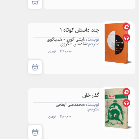
چند داستان کوتاه 1
نویسنده:
ایشی گورو - همینگوی
مترجم:
شادمان شکروی
380.000
تومان
گذرِ خان
نویسنده:
محمدعلی ابطحی
مترجم:
480.000
تومان