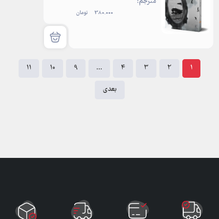
مترجم:
380.000
تومان
11
10
9
…
4
3
2
1
بعدی