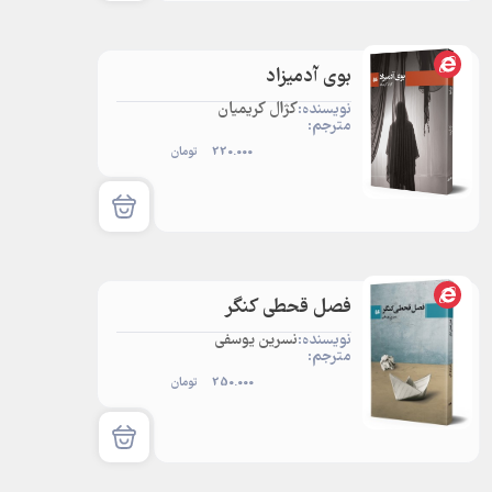
بوی آدمیزاد
نویسنده:
کژال کریمیان
مترجم:
220.000
تومان
فصل قحطی کنگر
نویسنده:
نسرین یوسفی
مترجم:
250.000
تومان