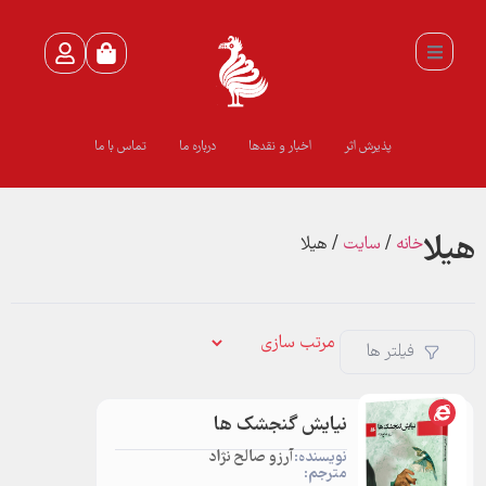
پذیرش اثر
اخبار و نقدها
درباره ما
تماس با ما
هيلا
خانه
/
سايت
/ هيلا
فیلتر ها
نیایش گنجشک ها
نویسنده:
آرزو صالح نژاد
مترجم: