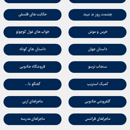
چشمت روز بد نبيند
حكايت هاي فلسفي
خرس و موش
خواب هاي غول كوچولو
داستان جهان
داستان هاي كوتاه
سنجاب ترسو
فروشگاه جادويي
كميك استريپ
گفتگو با...
گلفروشي جادويي
ماجراهاي اربي
ماجراهاي فرانتس
ماجراهاي مدرسه