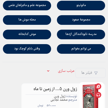
مانوليتو
مجموعه علم و ماجراهاي علمي
مجموعۀ صعود
محله موش ها
مدرسه نابودكنندگان اژدها
موش كتابخانه
مي توانم بخوانم
وقتي بابام كوچك بود
فیلتر ها
ژول ورن 5… از زمین تا ماه
نویسنده:
ژول ورن
مترجم:
محمد نجابتی
520.000
تومان