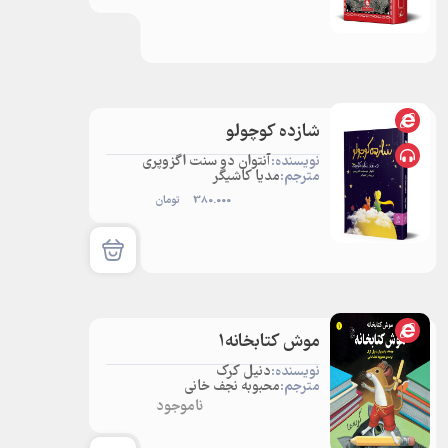
شازده کوچولو
نویسنده:
آنتوان دو سنت اگزوپری
مترجم:
مدیا کاشیگر
380.000
تومان
موش کتابخانه1
نویسنده:
دنیل کرک
مترجم:
محبوبه نجف خانی
ناموجود