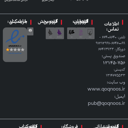
گروه انتشارات ققنوس:
گروه پخش ققنوس:
با اطمینان خرید کنید:
اطلاعات
تماس:
تلفن: ٦٦٤٠٨٦٤٠ -
٦٦٤٦٠٠٩٩-91212991
دورنگار: ٦٦٤١٣٩٣٣
صندوق پستی:
756-13145
کدپستی:
۱۳۱۴۶۷۵۵۳۳
وب سایت:
www.qoqnoos.ir
ایمیل:
pub@qoqnoos.ir
گروه انتشاراتی ققنوس:
فروشگاه:
کافه کتاب ققنوس: