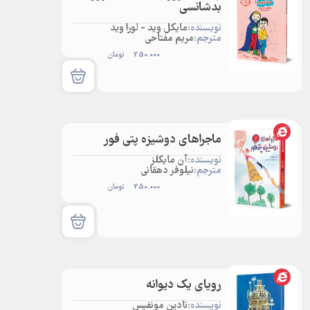
بدشانسی
نویسنده:
مایکل وید - لورا وید
مترجم:
مریم مفتاحی
250.000
تومان
ماجراهای دوشیزه پتی فور
نویسنده:
آن مایکلز
مترجم:
نیلوفر دهقانی
250.000
تومان
رویای یک دیوانه
نویسنده:
نادین مونفیس