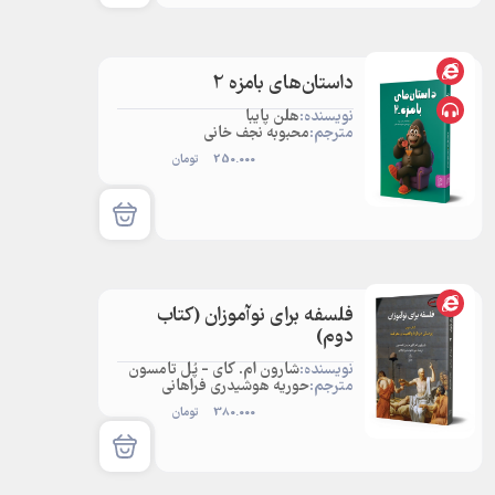
داستان‌های بامزه 2
نویسنده:
هلن پایبا
مترجم:
محبوبه نجف خانی
250.000
تومان
فلسفه برای نوآموزان (کتاب
دوم)
نویسنده:
شارون ام. کای - پُل تامسون
مترجم:
حوریه هوشیدری فراهانی
380.000
تومان