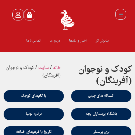
پذیرش اثر
اخبار و نقدها
درباره ما
تماس با ما
كودك و نوجوان
خانه
/
سايت
/ كودك و نوجوان
(آفرينگان)
(آفرينگان)
افسانه هاي چيني
با گام‌هاي كوچك
باشگاه پرستاران بچه
برادرم لوبيا
بزي پرستار
تاريخ با غرغرهاي اضافه