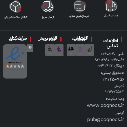
گروه انتشارات ققنوس:
گروه پخش ققنوس:
با اطمینان خرید کنید:
اطلاعات
تماس:
تلفن: ٦٦٤٠٨٦٤٠ -
٦٦٤٦٠٠٩٩-91212991
دورنگار: ٦٦٤١٣٩٣٣
صندوق پستی:
756-13145
کدپستی:
۱۳۱۴۶۷۵۵۳۳
وب سایت:
www.qoqnoos.ir
ایمیل:
pub@qoqnoos.ir