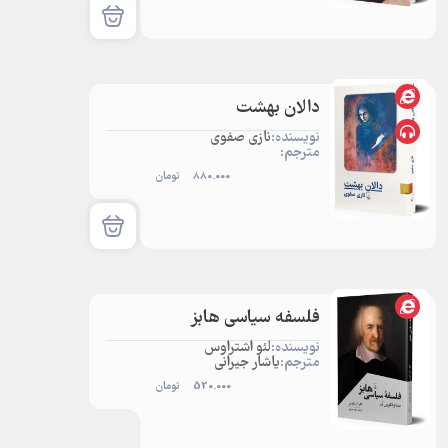
دالان بهشت
نویسنده:
نازی صفوی
مترجم:
880.000
تومان
فلسفه سیاسی هابز
نویسنده:
لئو اشتراوس
مترجم:
یاشار جیرانی
520.000
تومان