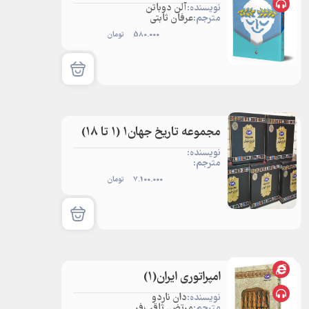
نویسنده:
آلن دوباتن
مترجم:
عرفان ثابتی
580.000
تومان
مجموعه تاریخ جهان1 (1 تا 18)
نویسنده:
مترجم:
7.100.000
تومان
امپراتوری ایران‌(1)
نویسنده:
دان ناردو
مترجم:
مرتضی ثاقب‌فر