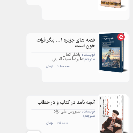
قصه های جزیره 1… بنگر فرات
خون است
نویسنده:
یاشار کمال
مترجم:
علیرضا سیف الدینی
1.100.000
تومان
آنچه نآمد در کتاب و در خطاب
نویسنده:
سیروس علی نژاد
مترجم:
650.000
تومان