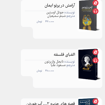
آرامش در پرتو ایمان
نویسنده:
جوئل اوستین
مترجم:
شبنم سمیعیان
420.000
تومان
الفبای فلسفه
نویسنده:
نایجل واربرتون
مترجم:
مسعود علیا
480.000
تومان
قصه های جزیره 2… آب خوردن