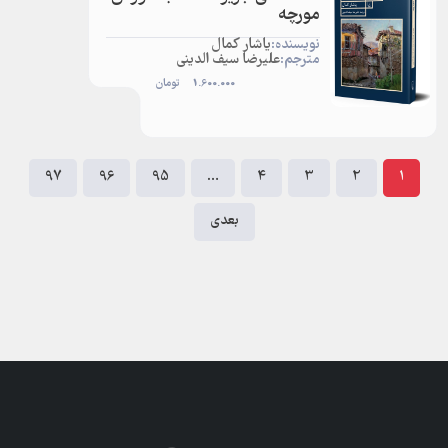
مورچه
نویسنده:
یاشار کمال
مترجم:
علیرضا سیف الدینی
1.600.000
تومان
97
96
95
…
4
3
2
1
بعدی