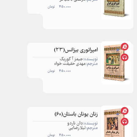
450.000
تومان
امپراتوری بیزانس‌(23)
نویسنده:
جیمز آ کوریک
مترجم:
مهدی حقیقت خواه
450.000
تومان
زنان یونان باستان(60)
نویسنده:
دان ناردو
مترجم:
لیلا رضایی
450.000
تومان