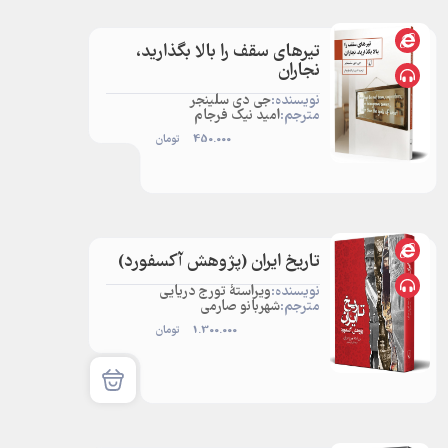
تیرهای سقف را بالا بگذارید،
نجاران
نویسنده:
جی دی سلینجر
مترجم:
امید نیک فرجام
450.000
تومان
تاریخ ایران (پژوهش آکسفورد)
نویسنده:
ویراستۀ تورج دریایی
مترجم:
شهربانو صارمی
1.300.000
تومان