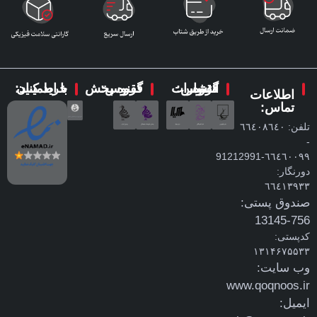
گروه انتشارات ققنوس:
گروه پخش ققنوس:
با اطمینان خرید کنید:
اطلاعات
تماس:
تلفن: ٦٦٤٠٨٦٤٠
-
٦٦٤٦٠٠٩٩-91212991
دورنگار:
٦٦٤١٣٩٣٣
صندوق پستی:
756-13145
کدپستی:
۱۳۱۴۶۷۵۵۳۳
وب سایت:
www.qoqnoos.ir
ایمیل: