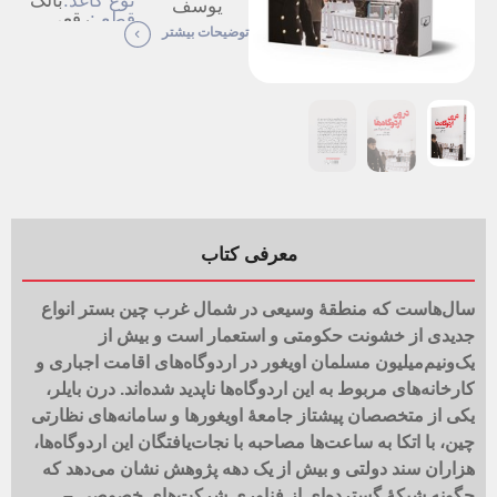
نوع کاغذ:
بالک
یوسف
قطع :
رقعی
حصیرچین
توضیحات بیشتر
نوبت چاپ
اول
:
نوع
شومیز
جلد:
تعداد
168
صفحات:
معرفی کتاب
سال‌هاست که منطقۀ وسیعی در شمال غرب چین بستر انواع
جدیدی از خشونت حکومتی و استعمار است و بیش از
یک‌ونیم‌میلیون مسلمان اویغور در اردوگاه‌های اقامت اجباری و
کارخانه‌های مربوط به این اردوگاه‌ها ناپدید شده‌اند. درن بایلر،
یکی از متخصصان پیشتاز جامعۀ اویغورها و سامانه‌های نظارتی
چین، با اتکا به ساعت‌ها مصاحبه با نجات‌یافتگان این اردوگاه‌ها،
هزاران سند دولتی و بیش از یک دهه پژوهش نشان می‌دهد که
چگونه شبکۀ گسترده‌ای از فناوری شرکت‌های خصوصی –