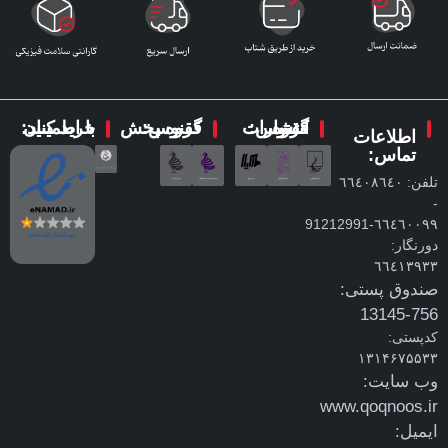
گروه انتشارات ققنوس:
گروه پخش ققنوس:
با اطمینان خرید کنید:
اطلاعات
تماس:
تلفن: ٦٦٤٠٨٦٤٠
-
٦٦٤٦٠٠٩٩-91212991
دورنگار:
٦٦٤١٣٩٣٣
صندوق پستی:
756-13145
کدپستی:
۱۳۱۴۶۷۵۵۳۳
وب سایت:
www.qoqnoos.ir
ایمیل: