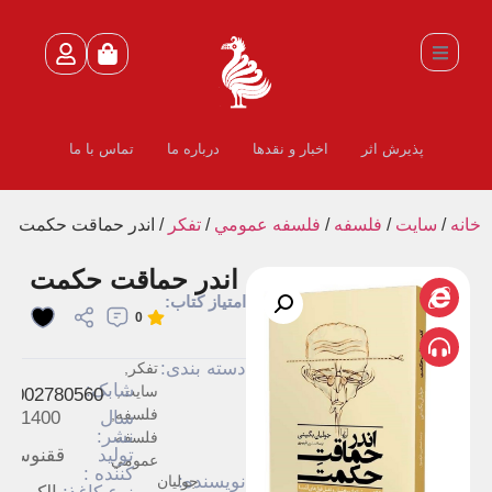
پذیرش اثر
اخبار و نقدها
درباره ما
تماس با ما
خانه
/
سايت
/
فلسفه
/
فلسفه عمومي
/
تفكر
/ اندر حماقت حکمت
اندر حماقت حکمت
امتیاز کتاب:
0
دسته بندی:
تفكر
,
شابک:
سايت
,
86002780560
فلسفه
,
سال
1400
نشر:
فلسفه
تولید
ققنوس
عمومي
کننده :
نویسنده:
جولیان