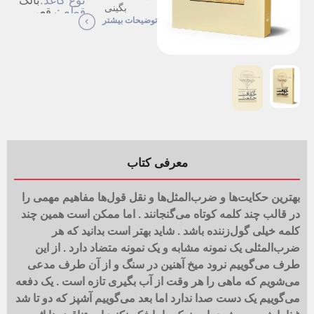
نوع کاغذ:
بالک
بگینی
قطع :
رقعی
مترجم:
نسترن
توضیحات بیشتر
ظهیری
نوبت
سوم
چاپ :
نوع
شومیز
جلد:
تعداد
248
صفحات:
معرفی کتاب
بهترین حکایت‌ها و ضرب‌المثل‌ها و نقل قول‌ها مفاهیم مهمی را
در قالب چند کلمه کوتاه می‌گنجانند . اما ممکن است همین چند
کلمه خیلی گول‌زننده باشد . شاید بهتر است بدانید که هر
ضرب‌المثلی یک نمونه مشابه و یک نمونه متضاد دارد . از این
طرف می‌گوییم نرود میخ آهنین در سنگ و از آن طرف مدعی
می‌شویم که ماهی را هر وقت از آب بگیری تازه است . یک دفعه
می‌گوییم یک دست صدا ندارد اما بعد می‌گوییم آشپز که دو تا شد