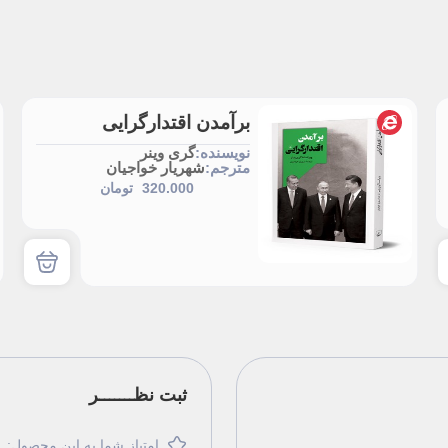
برآمدن اقتدارگرایی
نویسنده:
گری وینر
مترجم:
شهریار خواجیان
320.000
تومان