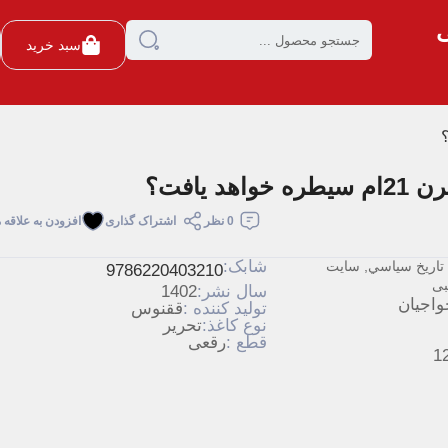
ی
سبد خرید
اهد یافت؟
0 نظر
اشتراک گذاری
افزودن به علاقه 
شابک:
تاريخ سياسي
,
سايت
9786220403210
بی
سال نشر:
1402
واجیان
تولید کننده :
ققنوس
نوع کاغذ:
تحریر
قطع :
رقعی
1