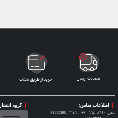
اطلاعات تماس:
گروه انتشا
تلفن: ٦٦٤٠٨٦٤٠ - ٦٦٤٦٠٠٩٩-91212991
دورنگار: ٦٦٤١٣٩٣٣