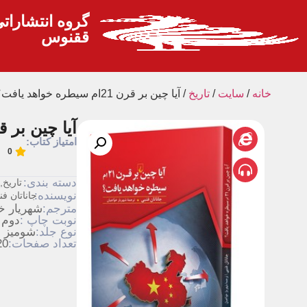
گروه انتشارات
ققنوس
خانه
/
سايت
/
تاريخ
/ آیا چین بر قرن 21ام سیطره خواهد یافت؟
آیا چین بر قرن 21ام سیطره خو
امتیاز کتاب:
0
دسته بندی:
تاريخ
,
نویسنده:
جاناتان فن
مترجم:
شهریار خ
نوبت چاپ :
دوم
نوع جلد:
شومیز
تعداد صفحات:
20