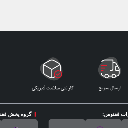
رات ققنوس:
گروه پخش ققن