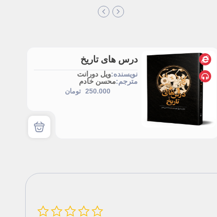
درس های تاریخ
نویسنده:
ویل دورانت
مترجم:
محسن خادم
250.000
تومان