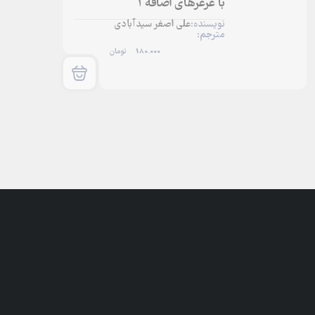
با غرغرهای اضافه 1
نویسنده:
علی اصغر سیدآبادی
مترجم:
180.000
تومان