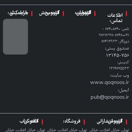
گروه انتشارات ققنوس:
گروه پخش ققنوس:
با اطمینان خرید کنید:
اطلاعات
تماس:
تلفن: ٦٦٤٠٨٦٤٠ -
٦٦٤٦٠٠٩٩-91212991
دورنگار: ٦٦٤١٣٩٣٣
صندوق پستی:
756-13145
کدپستی:
۱۳۱۴۶۷۵۵۳۳
وب سایت:
www.qoqnoos.ir
ایمیل:
pub@qoqnoos.ir
گروه انتشاراتی ققنوس:
فروشگاه:
کافه کتاب ققنوس:
تهران، خیابان انقلاب، خیابان
تهران، خیابان انقلاب، خیابان
تهران، خیابان انقلاب، خیابان