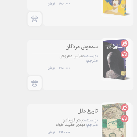
680.000
تومان
سمفونی مردگان
نویسنده:
عباس معروفی
مترجم:
680.000
تومان
تاریخ ملل
نویسنده:
پیتر فورتادو
مترجم:
مهدی حقیت خواه
650.000
تومان