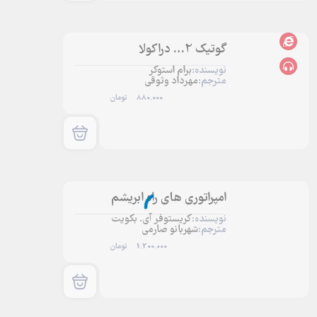
گوتیک 2… دراکولا
نویسنده:
برام استوکر
مترجم:
مهرداد وثوقی
880.000
تومان
امپراتوری های راه ابریشم
نویسنده:
کریستوفر آی. بکویت
مترجم:
شهربانو صارمی
1.200.000
تومان