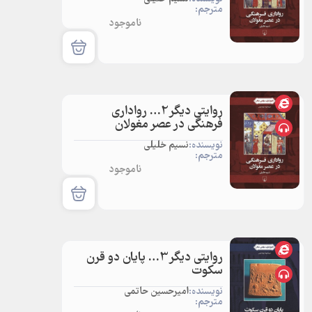
مترجم:
ناموجود
روایتی دیگر2… رواداری
فرهنگی در عصر مغولان
نویسنده:
نسیم خلیلی
مترجم:
ناموجود
روایتی دیگر3… پایان دو قرن
سکوت
نویسنده:
امیرحسین حاتمی
مترجم: