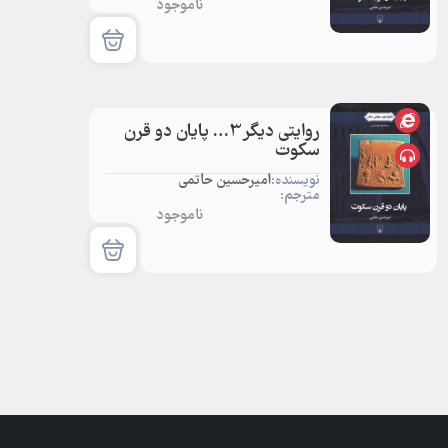
ناموجود
روایتی دیگر3… پایان دو قرن
سکوت
نویسنده:
امیرحسین حاتمی
مترجم:
ناموجود