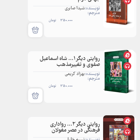
نویسنده:
شیدا صابری
مترجم:
350.000
تومان
روایتی دیگر1… شاه اسماعیل
صفوی و تغییرمذهب
نویسنده:
بهزاد کریمی
مترجم:
350.000
تومان
روایتی دیگر2… رواداری
فرهنگی در عصر مغولان
نویسنده:
نسیم خلیلی