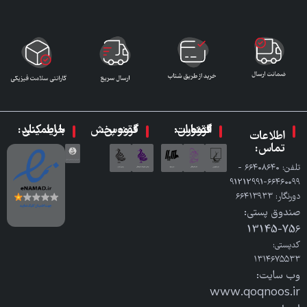
گروه انتشارات ققنوس:
گروه پخش ققنوس:
با اطمینان خرید کنید:
اطلاعات
تماس:
تلفن: ٦٦٤٠٨٦٤٠ -
٦٦٤٦٠٠٩٩-91212991
دورنگار: ٦٦٤١٣٩٣٣
صندوق پستی:
756-13145
کدپستی:
۱۳۱۴۶۷۵۵۳۳
وب سایت:
www.qoqnoos.ir