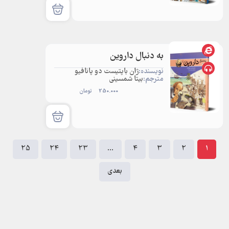
به دنبال داروین
نویسنده:
ژان باپتیست دو پانافیو
مترجم:
بیتا شمسینی
250.000
تومان
25
24
23
…
4
3
2
1
بعدی