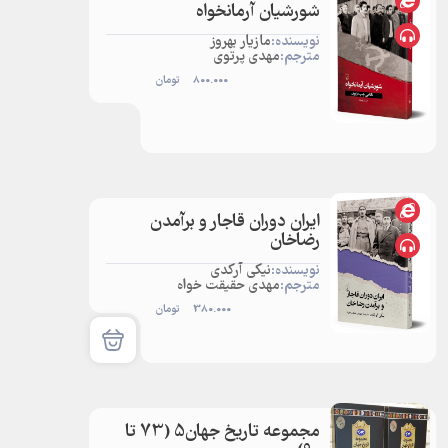
شورشیان آرمانخواه
نویسنده:
مازیار بهروز
مترجم:
مهدی پرتوی
800.000
تومان
ایران دوران قاجار و برآمدن
رضاخان
نویسنده:
نیکی آرکدی
مترجم:
مهدی حقیقت خواه
380.000
تومان
مجموعه تاریخ جهان5 (73 تا