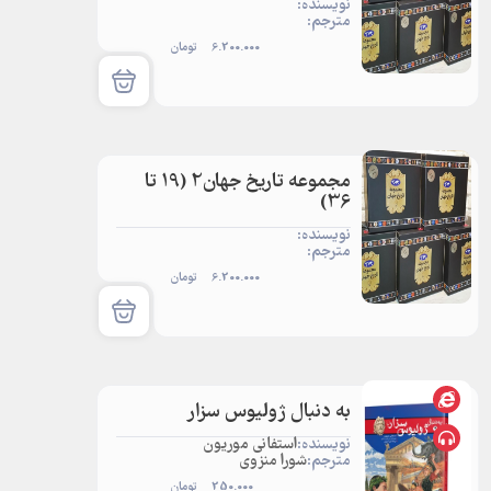
نویسنده:
مترجم:
6.200.000
تومان
مجموعه تاریخ جهان2 (19 تا
36)
نویسنده:
مترجم:
6.200.000
تومان
به دنبال ژولیوس سزار
نویسنده:
استفانی موریون
مترجم:
شورا منزوی
250.000
تومان