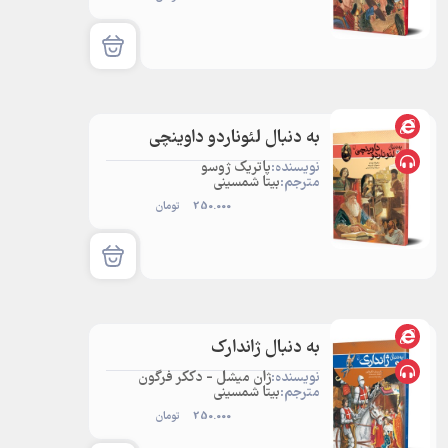
به دنبال لئوناردو داوینچی
نویسنده:
پاتریک ژوسو
مترجم:
بیتا شمسینی
250.000
تومان
به دنبال ژاندارک
نویسنده:
ژان میشل - دککر فرگون
مترجم:
بیتا شمسینی
250.000
تومان