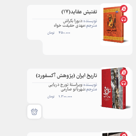
تفتیش عقاید(17)
نویسنده:
دبورا بکراش
مترجم:
مهدی حقیقت خواه
450.000
تومان
تاریخ ایران (پژوهش آکسفورد)
نویسنده:
ویراستۀ تورج دریایی
مترجم:
شهربانو صارمی
1.300.000
تومان