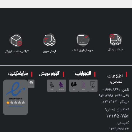
گروه انتشارات ققنوس:
گروه پخش ققنوس:
با اطمینان خرید کنید:
اطلاعات
تماس:
تلفن: ٦٦٤٠٨٦٤٠ -
٦٦٤٦٠٠٩٩-91212991
دورنگار: ٦٦٤١٣٩٣٣
صندوق پستی:
756-13145
کدپستی:
۱۳۱۴۶۷۵۵۳۳