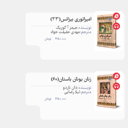
امپراتوری بیزانس‌(23)
نویسنده:
جیمز آ کوریک
مترجم:
مهدی حقیقت خواه
450.000
تومان
زنان یونان باستان(60)
نویسنده:
دان ناردو
مترجم:
لیلا رضایی
450.000
تومان