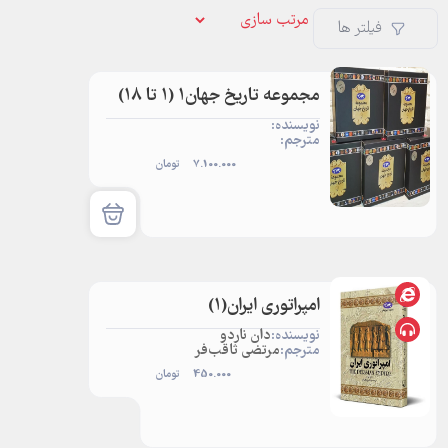
فیلتر ها
مجموعه تاریخ جهان1 (1 تا 18)
نویسنده:
مترجم:
7.100.000
تومان
امپراتوری ایران‌(1)
نویسنده:
دان ناردو
مترجم:
مرتضی ثاقب‌فر
450.000
تومان