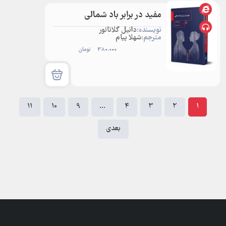
مفید در برابر باد شمالی
نویسنده:
دانیل گلاتائور
مترجم:
شهلا پیام
380.000
تومان
11
10
9
…
4
3
2
1
بعدی