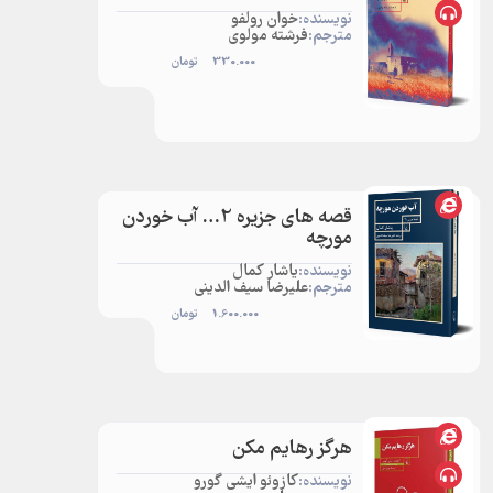
نویسنده:
خوان رولفو
مترجم:
فرشته مولوی
330.000
تومان
قصه های جزیره 2… آب خوردن
مورچه
نویسنده:
یاشار کمال
مترجم:
علیرضا سیف الدینی
1.600.000
تومان
هرگز رهایم مکن
نویسنده:
کازوئو ایشی گورو