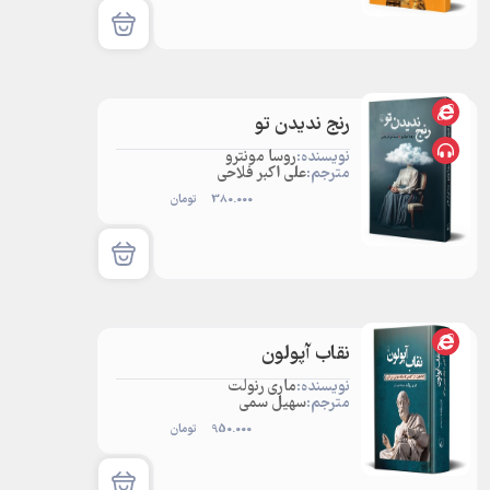
رنج ندیدن تو
نویسنده:
روسا مونترو
مترجم:
علی اکبر فلاحی
380.000
تومان
نقاب آپولون
نویسنده:
ماری رنولت
مترجم:
سهیل سمی
950.000
تومان