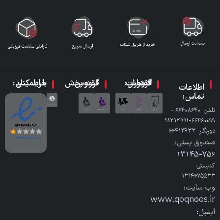
گروه انتشارات ققنوس:
گروه پخش ققنوس:
با اطمینان خرید کنید:
اطلاعات
تماس:
تلفن: ٦٦٤٠٨٦٤٠ -
٦٦٤٦٠٠٩٩-91212991
دورنگار: ٦٦٤١٣٩٣٣
صندوق پستی:
756-13145
کدپستی:
۱۳۱۴۶۷۵۵۳۳
وب سایت:
www.qoqnoos.ir
ایمیل: