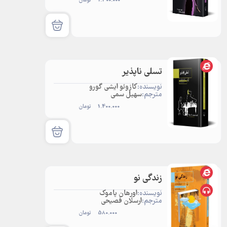
1.300.000
تومان
تسلی ناپذیر
نویسنده:
کازوئو ایشی گورو
مترجم:
سهیل سمی
1.400.000
تومان
زندگی نو
نویسنده:
اورهان پاموک
مترجم:
ارسلان فصیحی
580.000
تومان