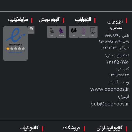
گروه انتشارات ققنوس:
گروه پخش ققنوس:
با اطمینان خرید کنید:
اطلاعات
تماس:
تلفن: ٦٦٤٠٨٦٤٠ -
٦٦٤٦٠٠٩٩-91212991
دورنگار: ٦٦٤١٣٩٣٣
صندوق پستی:
756-13145
کدپستی:
۱۳۱۴۶۷۵۵۳۳
وب سایت:
www.qoqnoos.ir
ایمیل:
pub@qoqnoos.ir
گروه انتشاراتی ققنوس:
فروشگاه:
کافه کتاب ققنوس: