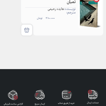
تمیان
نویسنده:
هایده رحیمی
مترجم:
380.000
تومان