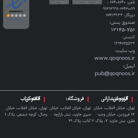
تلفن: ٦٦٤٠٨٦٤٠ -
٦٦٤٦٠٠٩٩-91212991
دورنگار: ٦٦٤١٣٩٣٣
صندوق پستی:
756-13145
کدپستی:
۱۳۱۴۶۷۵۵۳۳
وب سایت:
www.qoqnoos.ir
ایمیل:
pub@qoqnoos.ir
گروه انتشاراتی ققنوس:
فروشگاه:
کافه کتاب ققنوس:
تهران، خیابان انقلاب، خیابان
تهران، خیابان انقلاب، خیابان
تهران، خیابان انقلاب، خیابان
12 فروردین، خیابان وحید
منیری جاوید، نبش بازارچه
وصال، کوچه شفیعی، پلاک 1
نظری، نبش جاوید 2، پلاک 2
کتاب، پلاک ٧٩