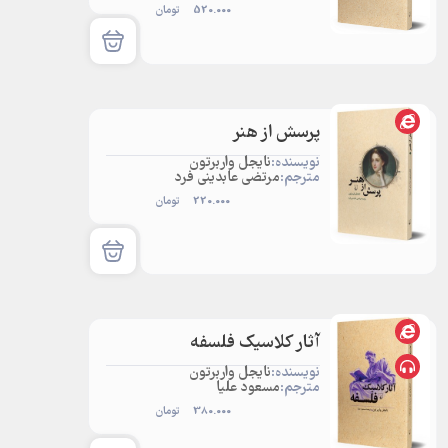
520.000
تومان
پرسش از هنر
نویسنده:
نایجل واربرتون
مترجم:
مرتضی عابدینی فرد
220.000
تومان
آثار کلاسیک فلسفه
نویسنده:
نایجل واربرتون
مترجم:
مسعود علیا
380.000
تومان