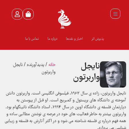
پذیرش اثر
اخبار و نقدها
درباره ما
تماس با ما
نایجل
خانه
/ پدیدآورنده / نایجل
واربرتون
واربرتون
نایجل واربرتون، زاده ی سال 1962، فیلسوفی انگلیسی است. واربرتون دانش
آموخته ی دانشگاه های بریستول و کمبریج است. او قبل از پیوستن به
دپارتمان فلسفه ی دانشگاه اوپن در سال 1994، استاد دانشگاه ناتینگهام بود.
واربرتون بیشتر به خاطر فعالیت های خود در عرصه ی نوشتن مطالبی ساده و
همه فهم درباره ی فلسفه شناخته می شود و در اکثر آثارش به فلسفه و زیبایی
شناسی می پردازد.