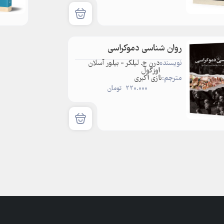
روان شناسی دموکراسی
نویسنده:
درن ج. لیلکر - بیلور آسلان
اوزگول
مترجم:
نازی اکبری
220.000
تومان