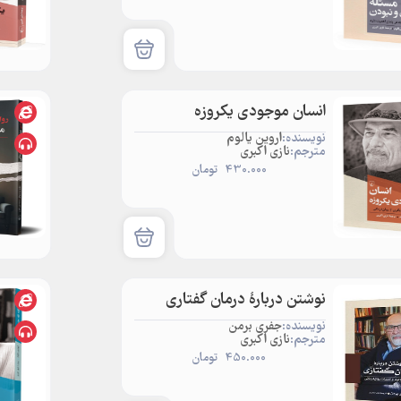
انسان موجودی یکروزه
نویسنده:
اروین یالوم
مترجم:
نازی اکبری
430.000
تومان
نوشتن دربارۀ درمان گفتاری
نویسنده:
جفری برمن
مترجم:
نازی اکبری
450.000
تومان