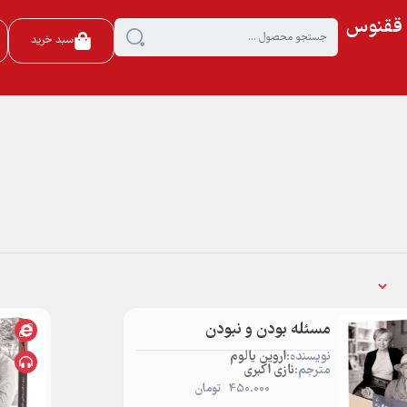
ی ققنوس
سبد خرید
مسئله بودن و نبودن
نویسنده:
اروین یالوم
مترجم:
نازی اکبری
450.000
تومان