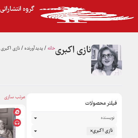
گروه انتشارات
نازی اکبری
خانه
/ پدیدآورنده / نازی اکبری
فیلتر محصولات
نویسنده
نازی اکبری
×