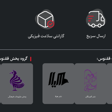
ت ققنوس:
گروه پخش ققنو