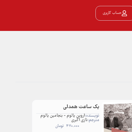
حساب کاربری
یک ساعت همدلی
نویسنده:
اروین یالوم - بنجامین یالوم
مترجم:
نازی اکبری
470.000
تومان