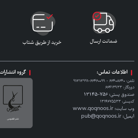
اطلاعات تماس:
گروه انتشارا
تلفن: ٦٦٤٠٨٦٤٠ - ٦٦٤٦٠٠٩٩-91212991
دورنگار: ٦٦٤١٣٩٣٣
صندوق پستی: 756-13145
کدپستی: ۱۳۱۴۶۷۵۵۳۳
وب سایت: www.qoqnoos.ir
ایمیل: pub@qoqnoos.ir