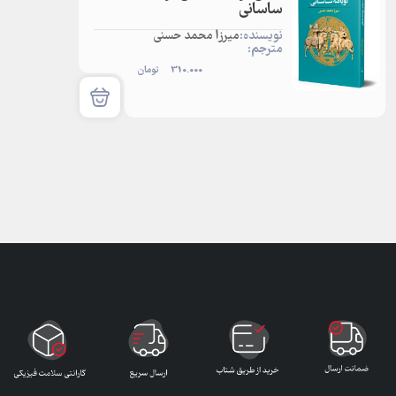
ساسانی
نویسنده:
میرزا محمد حسنی
مترجم:
310.000
تومان