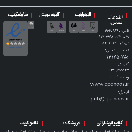
گروه انتشارات ققنوس:
گروه پخش ققنوس:
با اطمینان خرید کنید:
اطلاعات
تماس:
تلفن: ٦٦٤٠٨٦٤٠ -
٦٦٤٦٠٠٩٩-91212991
دورنگار: ٦٦٤١٣٩٣٣
صندوق پستی:
756-13145
کدپستی:
۱۳۱۴۶۷۵۵۳۳
وب سایت:
www.qoqnoos.ir
ایمیل:
pub@qoqnoos.ir
گروه انتشاراتی ققنوس:
فروشگاه:
کافه کتاب ققنوس: