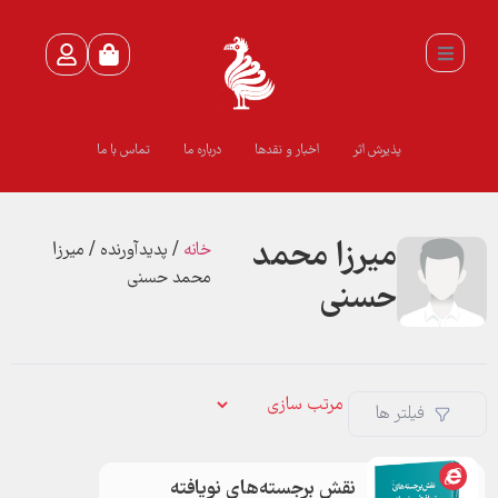
پذیرش اثر
اخبار و نقدها
درباره ما
تماس با ما
میرزا محمد
خانه
/ پدیدآورنده / میرزا
محمد حسنی
حسنی
فیلتر ها
نقش برجسته‌های نویافته