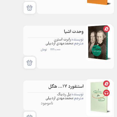
وحدت اشیا
نویسنده:
رابرت استرن
مترجم:
محمدمهدی اردبیلی
230.000
تومان
استنفورد 17… هگل
نویسنده:
پل ردینگ
مترجم:
محمدمهدی اردبیلی
ناموجود