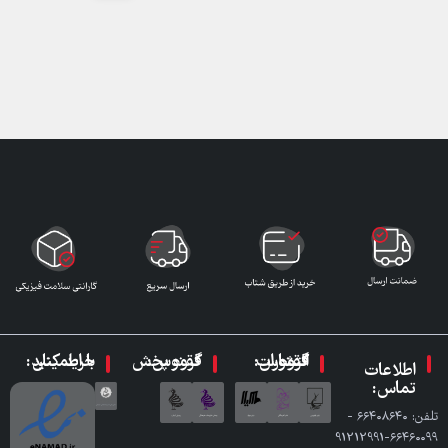
گروه انتشارات ققنوس:
گروه پخش ققنوس:
با اطمینان خرید کنید:
اطلاعات
تماس:
تلفن: ٦٦٤٠٨٦٤٠ -
٦٦٤٦٠٠٩٩-91212991