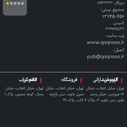
دورنگار: ٦٦٤١٣٩٣٣
صندوق پستی:
756-13145
کدپستی:
۱۳۱۴۶۷۵۵۳۳
وب سایت:
www.qoqnoos.ir
ایمیل:
pub@qoqnoos.ir
گروه انتشاراتی ققنوس:
فروشگاه:
کافه کتاب ققنوس:
تهران، خیابان انقلاب، خیابان
تهران، خیابان انقلاب، خیابان
تهران، خیابان انقلاب، خیابان
12 فروردین، خیابان وحید
منیری جاوید، نبش بازارچه
وصال، کوچه شفیعی، پلاک 1
نظری، نبش جاوید 2، پلاک 2
کتاب، پلاک ٧٩