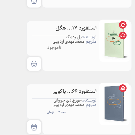
استنفورد 17… هگل
نویسنده:
پل ردینگ
مترجم:
محمدمهدی اردبیلی
ناموجود
استنفورد 66… یاکوبی
نویسنده:
جورج دی جووانی
مترجم:
محمدمهدی اردبیلی
7.000
تومان