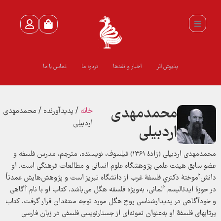
پذیرش اثر
اخبار و نقدها
درباره ما
تماس با ما
محمدمهدی
خانه
/ پدیدآورنده / محمدمهدی
اردبیلی
اردبیلی
محمدمهدی اردبیلی (زادهٔ ۱۳۶۱) فیلسوف، نویسنده، مترجم، مدرس فلسفه و
عضو سابق هیئت علمی پژوهشگاه علوم انسانی و مطالعات فرهنگی است. او
دانش‌آموختهٔ دکتریِ فلسفهٔ غرب از دانشگاه تبریز است و پژوهش‌هایش عمدتاً
در حوزهٔ ایدئالیسم آلمانی، به‌ویژه فلسفه هگل می‌باشد. کتاب او با نامِ آگاهی
و خودآگاهی در پدیدارشناسی روح هگل مورد توجه منتقدان قرار گرفت. کتاب
پرتابهای فلسفهٔ او به‌عنوان نمونه‌ای از جستارنویسی فلسفی در زبان فارسی