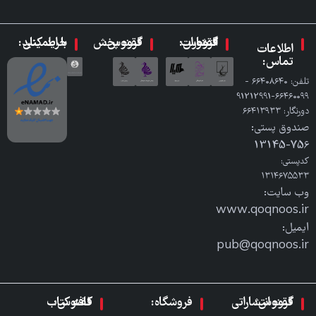
گروه انتشارات ققنوس:
گروه پخش ققنوس:
با اطمینان خرید کنید:
اطلاعات
تماس:
تلفن: ٦٦٤٠٨٦٤٠ -
٦٦٤٦٠٠٩٩-91212991
دورنگار: ٦٦٤١٣٩٣٣
صندوق پستی:
756-13145
کدپستی:
۱۳۱۴۶۷۵۵۳۳
وب سایت:
www.qoqnoos.ir
ایمیل:
pub@qoqnoos.ir
گروه انتشاراتی ققنوس:
فروشگاه:
کافه کتاب ققنوس: