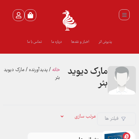
پذیرش اثر
اخبار و نقدها
درباره ما
تماس با ما
مارک دیوید
خانه
/ پدیدآورنده / مارک دیوید
بئر
بئر
فیلتر ها