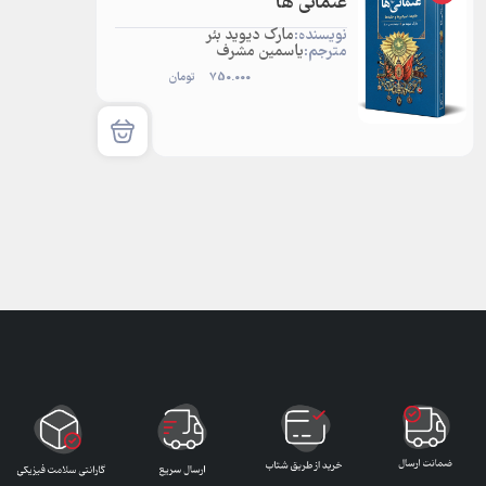
عثمانی ها
نویسنده:
مارک دیوید بئر
مترجم:
یاسمین مشرف
750.000
تومان