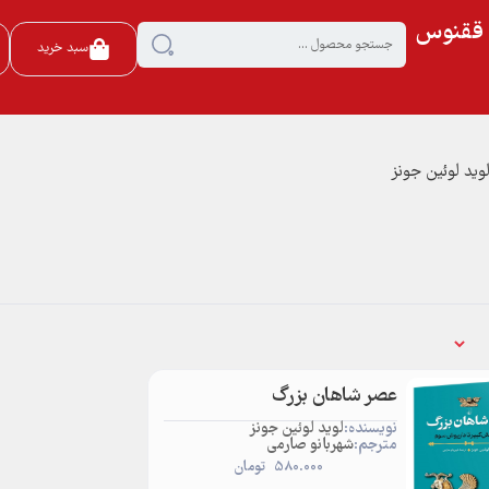
ی ققنوس
سبد خرید
لوید لوئین جونز
عصر شاهان بزرگ
نویسنده:
لوید لوئین جونز
مترجم:
شهربانو صارمی
580.000
تومان