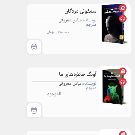
سمفونی مردگان
نویسنده:
عباس معروفی
مترجم:
680.000
تومان
آونگ خاطره‌های ما
نویسنده:
عباس معروفی
مترجم:
ناموجود