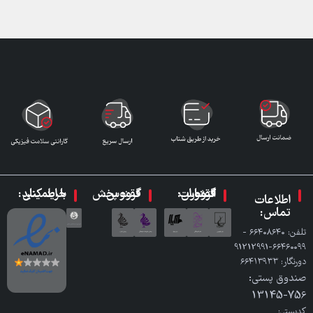
گروه انتشارات ققنوس:
گروه پخش ققنوس:
با اطمینان خرید کنید:
اطلاعات
تماس:
تلفن: ٦٦٤٠٨٦٤٠ -
٦٦٤٦٠٠٩٩-91212991
دورنگار: ٦٦٤١٣٩٣٣
صندوق پستی:
756-13145
کدپستی: