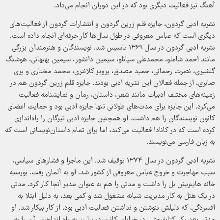
آهنگ نیز فعالیت دیگری بود که در این دوران انجام می‌داد.
نشریه ادبی گردون، جایزه قلم زرین گردون و انتشارات گردون از فعالیت‌های
دیگری است که عباس معروفی در طول سال‌ها کار حرفه‌ای انجام داده است.
نشریه ادبی گردون در سال ۱۳۶۹ تاسیس شد. نویسندگان و هنرمندان بزرگی
مانند احمد شاملو، محمدعلی سپانلو، سیمین دانشور، سیمین بهبهانی، هوشنگ
گلشیری، نصرت رحمانی، حمید مصدق، پرویز کلانتری، محمد مختاری و پری
صابری، از جمله فعالان این نشریه ادبی بودند. جایزه قلم زرین گردون هم در
زمینه‌های مختلف ادبیات مانند شعر، داستان، رمان و نمایشنامه فعالیت
می‌کرد. این جایزه برای مدت‌های طولانی تنها جایزه ادبی بود و حمایت اعضای
کانون نویسندگان را هم داشت. او همچنین جایزه ادبی تیرگان را راه‌اندازی
کرده است که در کانادا فعالیت می‌کند، اما برای تمام داستان‌نویسانی است که
به زبان فارسی می‌نویسند.
نشریه ادبی گردون در سال ۱۳۷۴ توقیف شد. این ماجرا و فشارهای سیاسی،
سبب مهاجرت و خروج عباس معروفی از کشور شد. او به آلمان رفت. بورسیه
خانه هاینریش بل را داشت و مدتی را هم به عنوان مدیر آنجا کار کرد. مدتی
در یک هتل به کار مدیریت شبانه مشغول شد و کمی بعد، به دلیل ابتلا به
افسردگی، که دلیلش ننوشتن و نداشتن فعالیت ادبی بود، از کار بیکار شد. او