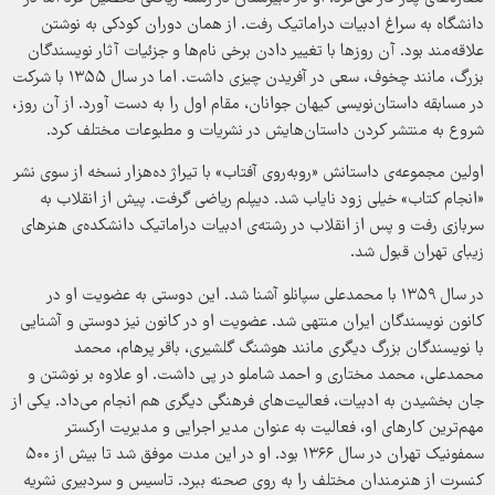
دانشگاه به سراغ ادبیات دراماتیک رفت. از همان دوران کودکی به نوشتن
علاقه‌مند بود. آن روزها با تغییر دادن برخی نام‌ها و جزئیات آثار نویسندگان
بزرگ، مانند چخوف، سعی در آفریدن چیزی داشت. اما در سال ۱۳۵۵ با شرکت
در مسابقه داستان‌نویسی کیهان جوانان، مقام اول را به دست آورد. از آن روز،
شروع به منتشر کردن داستان‌هایش در نشریات و مطبوعات مختلف کرد.
اولین مجموعه‌ی داستانش «روبه‌روی آفتاب» با تیراژ ده‌هزار نسخه‌ از سوی نشر
«انجام کتاب» خیلی زود نایاب شد. دیپلم ریاضی گرفت. پیش از انقلاب به
سربازی رفت و پس از انقلاب در رشته‌ی ادبیات دراماتیک دانشکده‌ی هنرهای
زیبای تهران قبول شد.
در سال ۱۳۵۹ با محمدعلی سپانلو آشنا شد. این دوستی به عضویت او در
کانون نویسندگان ایران منتهی شد. عضویت او در کانون نیز دوستی و آشنایی
با نویسندگان بزرگ دیگری مانند هوشنگ گلشیری، باقر پرهام، محمد
محمدعلی، محمد مختاری و احمد شاملو در پی داشت. او علاوه بر نوشتن و
جان بخشیدن به ادبیات، فعالیت‌های فرهنگی دیگری هم انجام می‌داد. یکی از
مهم‌ترین کارهای او، فعالیت به عنوان مدیر اجرایی و مدیریت ارکستر
سمفونیک تهران در سال ۱۳۶۶ بود. او در این مدت موفق شد تا بیش از ۵۰۰
کنسرت از هنرمندان مختلف را به روی صحنه ببرد. تاسیس و سردبیری نشریه