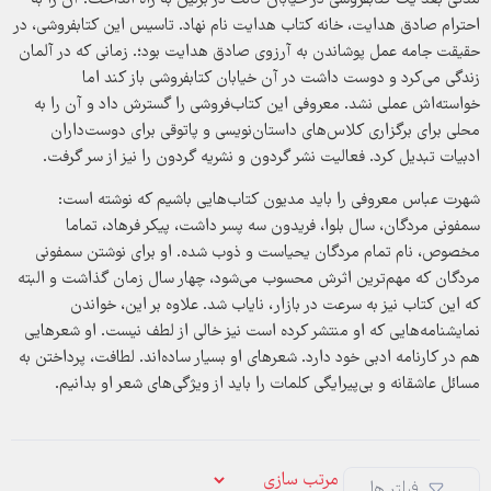
مدتی بعد یک کتابفروشی در خیابان کانت در برلین به راه انداخت. آن را به
احترام صادق هدایت، خانه کتاب هدایت نام نهاد. تاسیس این کتابفروشی، در
حقیقت جامه عمل پوشاندن به آرزوی صادق هدایت بود؛. زمانی که در آلمان
زندگی می‌کرد و دوست داشت در آن خیابان کتابفروشی باز کند اما
خواسته‌اش عملی نشد. معروفی این کتاب‌فروشی را گسترش داد و آن را به
محلی برای برگزاری کلاس‌های داستان‌نویسی و پاتوقی برای دوست‌داران
ادبیات تبدیل کرد. فعالیت نشر گردون و نشریه گردون را نیز از سر گرفت.
شهرت عباس معروفی را باید مدیون کتاب‌هایی باشیم که نوشته است:
سمفونی مردگان، سال بلوا، فریدون سه پسر داشت، پیکر فرهاد، تماما
مخصوص، نام تمام مردگان یحیاست و ذوب شده. او برای نوشتن سمفونی
مردگان که مهم‌ترین اثرش محسوب می‌شود، چهار سال زمان گذاشت و البته
که این کتاب نیز به سرعت در بازار، نایاب شد. علاوه بر این، خواندن
نمایشنامه‌هایی که او منتشر کرده است نیز خالی از لطف نیست. او شعرهایی
هم در کارنامه ادبی خود دارد. شعرهای او بسیار ساده‌اند. لطافت، پرداختن به
مسائل عاشقانه و بی‌پیرایگی کلمات را باید از ویژگی‌های شعر او بدانیم.
فیلتر ها