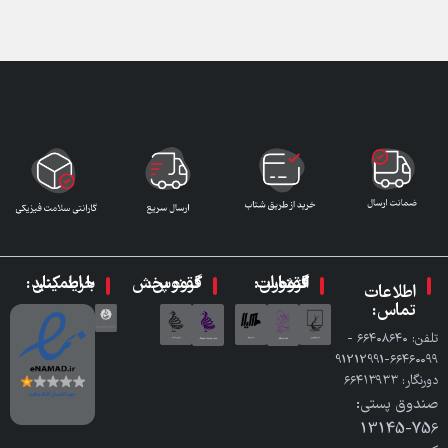
گروه انتشارات ققنوس:
گروه پخش ققنوس:
با اطمینان خرید کنید:
اطلاعات
تماس:
تلفن: ٦٦٤٠٨٦٤٠ -
٦٦٤٦٠٠٩٩-91212991
دورنگار: ٦٦٤١٣٩٣٣
صندوق پستی:
756-13145