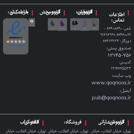
گروه انتشارات ققنوس:
گروه پخش ققنوس:
با اطمینان خرید کنید:
اطلاعات
تماس:
تلفن: ٦٦٤٠٨٦٤٠ -
٦٦٤٦٠٠٩٩-91212991
دورنگار: ٦٦٤١٣٩٣٣
صندوق پستی:
756-13145
کدپستی:
۱۳۱۴۶۷۵۵۳۳
وب سایت:
www.qoqnoos.ir
ایمیل:
pub@qoqnoos.ir
گروه انتشاراتی ققنوس:
فروشگاه:
کافه کتاب ققنوس:
تهران، خیابان انقلاب، خیابان
تهران، خیابان انقلاب، خیابان
تهران، خیابان انقلاب، خیابان