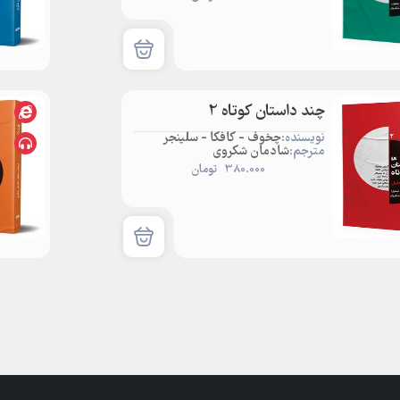
چند داستان کوتاه 2
نویسنده:
چخوف - کافکا - سلینجر
مترجم:
شادمان شکروی
380.000
تومان