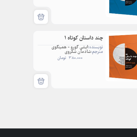
چند داستان کوتاه 1
نویسنده:
ایشی گورو - همینگوی
مترجم:
شادمان شکروی
380.000
تومان