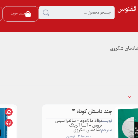
ی ققنوس
سبد خرید
 شادمان شکروی
چند داستان کوتاه 4
نویسنده:
برناد مالامود - ساندرا سیس
نروس - آلسا آلرینگ
مترجم:
شادمان شکروی
380.000
تومان