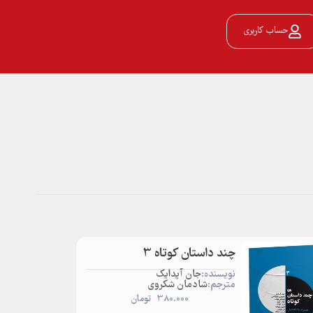
حساب کاربری
چند داستان کوتاه 3
نویسنده:
جان آپدایک
مترجم:
شادمان شکروی
380.000
تومان