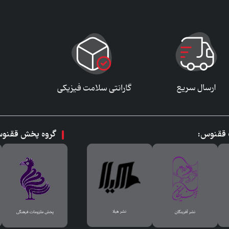
ت ققنوس:
گروه پخش ققنو