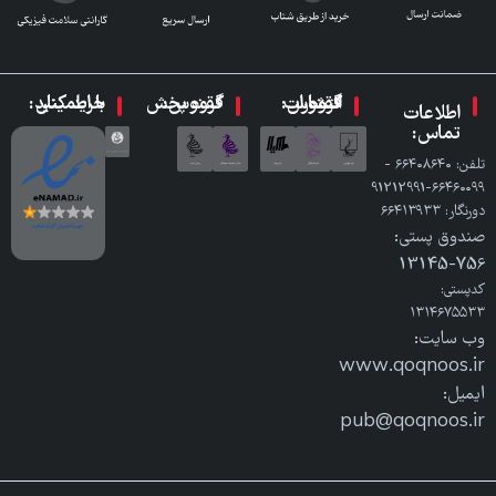
گروه انتشارات ققنوس:
گروه پخش ققنوس:
با اطمینان خرید کنید:
اطلاعات
تماس:
تلفن: ٦٦٤٠٨٦٤٠ -
٦٦٤٦٠٠٩٩-91212991
دورنگار: ٦٦٤١٣٩٣٣
صندوق پستی:
756-13145
کدپستی:
۱۳۱۴۶۷۵۵۳۳
وب سایت:
www.qoqnoos.ir
ایمیل:
pub@qoqnoos.ir