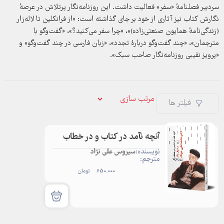
سردبیر فصلنامه‌ٔ «سفر» فعالیت داشت. این روزنامه‌نگار پرتلاش در عرصه‌ٔ
نگارش کتاب نیز آثاری از خود بر جای گذاشته است: «از فرانکلین تا لاله‌زار
(زندگی‌نامه‌ٔ همایون صنعتی‌زاده)»، «چرا سفر می‌کنید؟»، «گفت‌وگو با
مترجمان»، «چند گفت‌وگو درباره‌ٔ تجدد»، «زبان فارسی در چند گفت‌وگو» و
«پرویز نقیبی روزنامه‌نگار صاحب سبک».
فیلتر ها
آنچه نآمد در کتاب و در خطاب
نویسنده:
سیروس علی نژاد
مترجم:
650.000
تومان