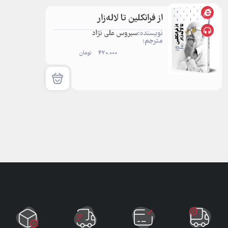
از فرانکلین تا لاله‌زار
نویسنده:
سیروس علی نژاد
مترجم:
420.000
تومان