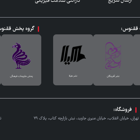
ت ققنوس:
گروه پخش ققنو
فروشگاه:
تهران، خیابان انقلاب، خیابان منیری جاوید، نبش بازارچه کتاب، پلاک ٧٩
ت