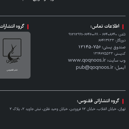
اطلاعات تماس:
گروه انتشارا
تلفن: ٦٦٤٠٨٦٤٠ - ٦٦٤٦٠٠٩٩-91212991
دورنگار: ٦٦٤١٣٩٣٣
صندوق پستی: 756-13145
کدپستی: ۱۳۱۴۶۷۵۵۳۳
وب سایت: www.qoqnoos.ir
ایمیل: pub@qoqnoos.ir
گروه انتشاراتی ققنوس:
تهران، خیابان انقلاب، خیابان 12 فروردین، خیابان وحید نظری، نبش جاوید 2، پلاک 2