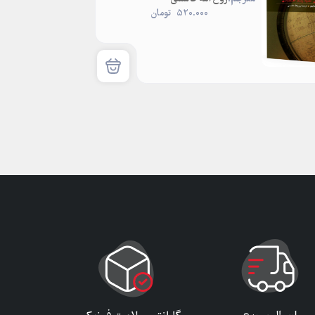
520.000
تومان