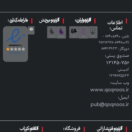
گروه انتشارات ققنوس:
گروه پخش ققنوس:
با اطمینان خرید کنید:
اطلاعات
تماس:
تلفن: ٦٦٤٠٨٦٤٠ -
٦٦٤٦٠٠٩٩-91212991
دورنگار: ٦٦٤١٣٩٣٣
صندوق پستی:
756-13145
کدپستی:
۱۳۱۴۶۷۵۵۳۳
وب سایت:
www.qoqnoos.ir
ایمیل:
pub@qoqnoos.ir
گروه انتشاراتی ققنوس:
فروشگاه:
کافه کتاب ققنوس: