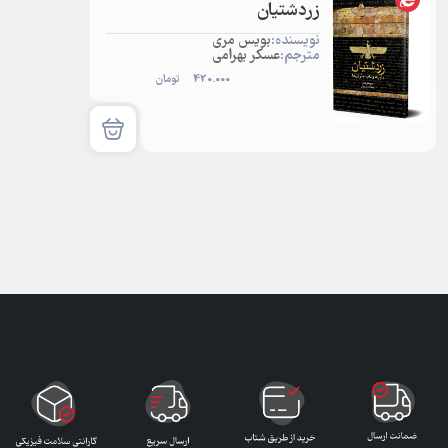
زردشتیان
نویسنده:
بویس مری
مترجم:
عسکر بهرامی
420.000
تومان