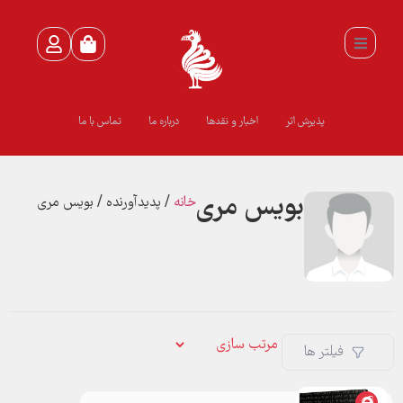
پذیرش اثر
اخبار و نقدها
درباره ما
تماس با ما
بویس مری
خانه
/ پدیدآورنده / بویس مری
فیلتر ها