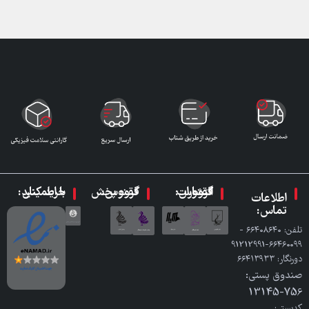
گروه انتشارات ققنوس:
گروه پخش ققنوس:
با اطمینان خرید کنید:
اطلاعات
تماس:
تلفن: ٦٦٤٠٨٦٤٠ -
٦٦٤٦٠٠٩٩-91212991
دورنگار: ٦٦٤١٣٩٣٣
صندوق پستی:
756-13145
کدپستی: