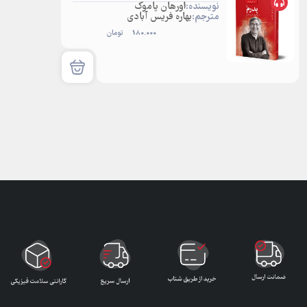
نویسنده:
اورهان پاموک
مترجم:
بهاره فریس آبادی
180.000
تومان