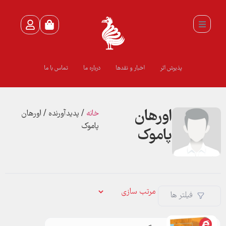
پذیرش اثر
اخبار و نقدها
درباره ما
تماس با ما
اورهان
خانه
/ پدیدآورنده / اورهان
پاموک
پاموک
فیلتر ها