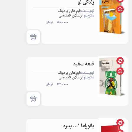
زندگی نو
نویسنده:
اورهان پاموک
مترجم:
ارسلان فصیحی
580.000
تومان
قلعه سفید
نویسنده:
اورهان پاموک
مترجم:
ارسلان فصیحی
320.000
تومان
پانوراما 1… پدرم