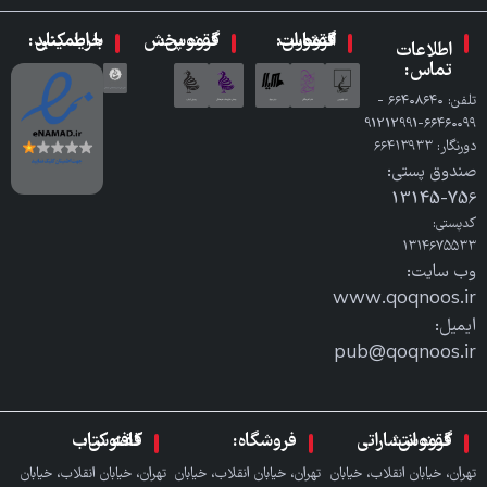
گروه انتشارات ققنوس:
گروه پخش ققنوس:
با اطمینان خرید کنید:
اطلاعات
تماس:
تلفن: ٦٦٤٠٨٦٤٠ -
٦٦٤٦٠٠٩٩-91212991
دورنگار: ٦٦٤١٣٩٣٣
صندوق پستی:
756-13145
کدپستی:
۱۳۱۴۶۷۵۵۳۳
وب سایت:
www.qoqnoos.ir
ایمیل:
pub@qoqnoos.ir
گروه انتشاراتی ققنوس:
فروشگاه:
کافه کتاب ققنوس:
تهران، خیابان انقلاب، خیابان
تهران، خیابان انقلاب، خیابان
تهران، خیابان انقلاب، خیابان