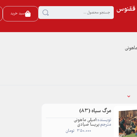
ی ققنوس
سبد خرید
ماهونی
مرگ سیاه (83)
نویسنده:
امیلی ماهونی
مترجم:
پریسا صیادی
350.000
تومان