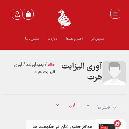
پذیرش اثر
اخبار و نقدها
درباره ما
تماس با ما
آوری الیزابت
خانه
/ پدیدآورنده / آوری
الیزابت هرت
هرت
فیلتر ها
موانع حضور زنان در حکومت ها