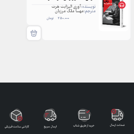
نویسنده:
آوری الیزابت هرت
مترجم:
مهسا ملک مرزبان
250.000
تومان