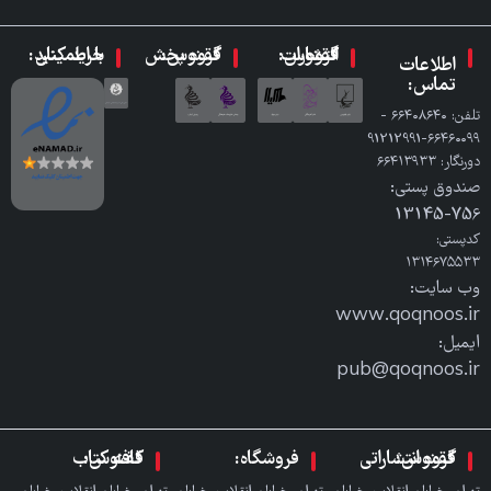
گروه انتشارات ققنوس:
گروه پخش ققنوس:
با اطمینان خرید کنید:
اطلاعات
تماس:
تلفن: ٦٦٤٠٨٦٤٠ -
٦٦٤٦٠٠٩٩-91212991
دورنگار: ٦٦٤١٣٩٣٣
صندوق پستی:
756-13145
کدپستی:
۱۳۱۴۶۷۵۵۳۳
وب سایت:
www.qoqnoos.ir
ایمیل:
pub@qoqnoos.ir
گروه انتشاراتی ققنوس:
فروشگاه:
کافه کتاب ققنوس: