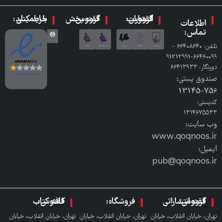
گروه انتشارات ققنوس:
گروه پخش ققنوس:
با اطمینان خرید کنید:
اطلاعات
تماس:
تلفن: ٦٦٤٠٨٦٤٠ -
٦٦٤٦٠٠٩٩-91212991
دورنگار: ٦٦٤١٣٩٣٣
صندوق پستی:
756-13145
کدپستی:
۱۳۱۴۶۷۵۵۳۳
وب سایت:
www.qoqnoos.ir
ایمیل:
pub@qoqnoos.ir
گروه انتشاراتی ققنوس:
فروشگاه:
کافه کتاب ققنوس:
تهران، خیابان انقلاب، خیابان
تهران، خیابان انقلاب، خیابان
تهران، خیابان انقلاب، خیابان