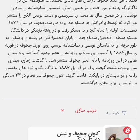
قلمداد می کنند.چخوف در سال های پایانی تحصیلات متوسطه اش در
تاگانروگ به تئاتر می رفت و در همین زمان، نخستین نمایشنامه ی خود را
نوشت. او در همین سال ها مجله ی غیررسمی و دست نویس الکن را منتشر
می کرد که توسط برادرانش به مسکو هم برده می شد.چخوف در سال 1879
تحصیلات اولیه را تمام کرد و به مسکو رفت و در رشته پزشکی در دانشگاه
مسکو مشغول تحصیل شد.او بعد از پایان تحصیلاتش در رشته ی پزشکی، به
طور حرفه ای به داستان نویسی و نمایشنامه نویسی روی آورد. چخوف در فوریه
ی سال 1886 با آ. سووربن سردبیر روزنامه ی عصر جدید آشنا شد و داستان
هایی در این روزنامه با نام اصلی چخوف منتشر شد. با گذشت زمان، بیماری
سل چخوف شدت گرفت و او در آوریل 1887 به تاگانروگ و کوه های مقدس
رفت و در تابستان در باپکینا اقامت گزید. آنتون چخوف سرانجام در 44 سالگی
بر اثر خون ریزی مغزی درگذشت.
فیلتر ها
آنتوان‌ چخوف و شش