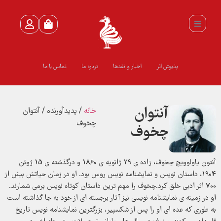
پذیرش اثر
اخبار و نقدها
درباره ما
تماس با ما
آنتوان
خانه
/ پدیدآورنده / آنتوان
چخوف
چخوف
آنتون پاولوویچ چخوف، زاده ی 29 ژانویه ی 1860 و درگذشته ی 15 ژوئن
1904، داستان نویس و نمایشنامه نویس روس بود. او در زمان حیاتش بیش از
700 اثر ادبی خلق کرد.چخوف را مهم ترین داستان کوتاه نویس برمی شمارند.
او در زمینه ی نمایشنامه نویسی نیز آثار برجسته ای از خود به جا گذاشته است
به طوری که عده ای او را پس از شکسپیر، بزرگترین نمایشنامه نویس تاریخ