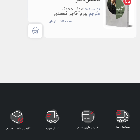
داستان‌دیگر
نویسنده:
آنتوان چخوف
مترجم:
بهروز حاجی محمدی
150.000
تومان