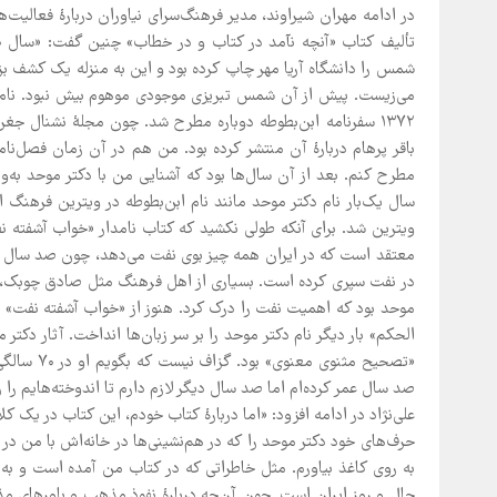
در ادامه مهران شیراوند، مدیر فرهنگ‌سرای نیاوران دربارۀ فعالیت
شمس را دانشگاه آریا مهر چاپ کرده بود و این به منزله یک کشف ب
می‌زیست. پیش از آن شمس تبریزی موجودی موهوم بیش نبود. نام دکت
۱۳۷۲ سفرنامه ابن‌بطوطه دوباره مطرح شد. چون مجلۀ نشنال جغرا
باقر پرهام دربارۀ آن منتشر کرده بود. من هم در آن زمان فصل‌نام
مطرح کنم. بعد از آن سال‌ها بود که آشنایی من با دکتر موحد به‌
سال یک‌بار نام دکتر موحد مانند نام ابن‌بطوطه در ویترین فرهن
ویترین شد. برای آنکه طولی نکشید که کتاب نامدار «خواب آشفته نف
معتقد است که در ایران همه چیز بوی نفت می‌دهد، چون صد سال اس
در نفت سپری کرده است. بسیاری از اهل فرهنگ مثل صادق چوبک، ابر
موحد بود که اهمیت نفت را درک کرد. هنوز از «خواب آشفته نفت» 
صد سال عمر کرده‌ام اما صد سال دیگر لازم دارم تا اندوخته‌هایم را
علی‌نژاد در ادامه افزود: «اما دربارۀ کتاب خودم، این کتاب در یک 
حرف‌های خود دکتر موحد را که در هم‌نشینی‌ها در خانه‌اش با من د
به روی کاغذ بیاورم. مثل خاطراتی که در کتاب من آمده است و به 
حال و روز ایران است. چون آن‌چه دربارۀ نفوذ مذهب و باورهای مذ