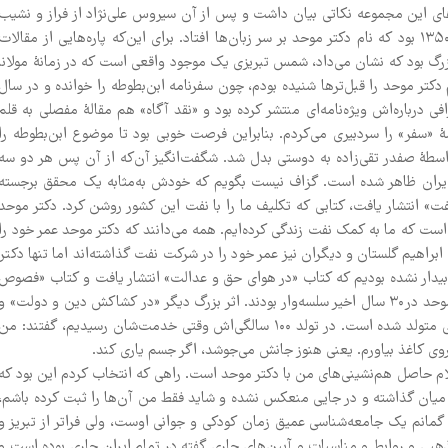
‌های این مجموعه نکاتی بیان داشت و پس از آن سیروس علی‌نژاد از فراز و نشیب
تألیف کتاب «آنچه نآمد در کتاب و در خطاب» چنین گفت: «سال ۱۳۵۰ بود که نام دکتر موحد بر سر زبان‌ها افتاد. برای این‌که پاره‌هایی از مقالات
زرگ بود که نشان می‌داد، شمس تبریزی یک موجود واقعی است که در زمانۀ مولانا
ر موحد را قبل‌ترها شنیده بودم، چون سفرنامه ابن‌بطوطه را خوانده و در سال
فی درباره‌اش ویژه‌نامه‌ای منتشر کرده بود و «نقد آگاه» هم مقالۀ مفصلی به قلم
ۀ «سفر» را سردبیری می‌کردم. بنابراین فرصت خوبی بود تا موضوع ابن‌بطوطه را
واسطۀ صفدر تقی‌زاده به دوستی بدل شد. شگفت‌انگیز آن‌که از آن پس هر دو سه
گ ایران ظاهر شده است. گزاف نیست بگویم که خودش به‌مثابه یک محقق برجسته
ت» انتشار یافت، کتابی که تکلیف ما را با نفت این کشور روشن کرد. دکتر موحد
ت که ما به کمک نفت زندگی کرده‌ایم. همه می‌دانند که دکتر موحد عمر خود را
اهیم گلستان و دیگران نیز عمر خود را در شرکت نفت گذاشته‌اند اما تنها دکتر
بیدار نشده بودیم که کتاب «در هوای حق و عدالت» انتشار یافت و کتاب «فصوص
الحکم» بار دیگر نام دکتر موحد را بر سر زبان‌ها انداخت. آثار دکتر موحد در۳۰ سال اخیر سلسه‌وار بودند. اثر بزرگ دیگر «در کشاکش دین و دولت» و
«تصحیح مثنوی معنوی» بود. گزاف نیست که بگویم او در ۷۰ سالگی متولد شده است. در تولد ۱۰۰ سالگی‌اش وقتی خدمت‌شان رسیدیم، گفتند: من
 روی کاغذ بیاورم. یعنی هنوز جانش می‌جوشد، اگر جسم یاری کند.
کلام حاصل هم‌نشینی‌های من با دکتر موحد است. راهی که انتخاب کردم این بود که
ر میان گذاشته و در جایی منعکس نشده و شاید فقط من آن‌ها را ثبت کرده باشم،
گمانم یک جامعه‌شناسی عمیق زمان کودکی و جوانی اوست، ولی فراتر از تبریز و
هبی و روابط و مناسبات و آیین‌های جاری گفته در تمام ایران جاری بوده است و