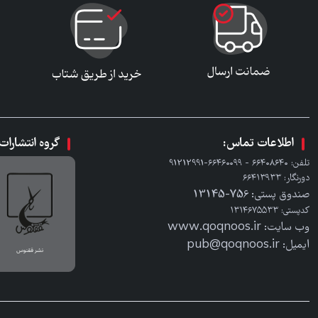
اطلاعات تماس:
گروه انتشارا
تلفن: ٦٦٤٠٨٦٤٠ - ٦٦٤٦٠٠٩٩-91212991
دورنگار: ٦٦٤١٣٩٣٣
صندوق پستی: 756-13145
کدپستی: ۱۳۱۴۶۷۵۵۳۳
وب سایت: www.qoqnoos.ir
ایمیل: pub@qoqnoos.ir