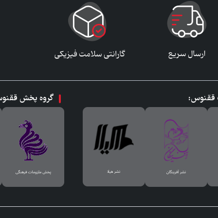
ت ققنوس:
گروه پخش ققنو