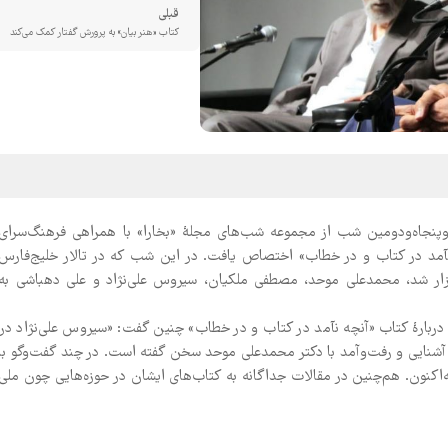
قبلی
کتاب «هنر بیان» به پرورش گفتار کمک می‌کند
‌ای سازندگی، عصر دوشنبه ۲۵ خرداد، نهصدوپنجاه‌ودومین شب از مجموعه شب‌های مجلۀ «بخارا» با همراهی فرهنگ‌سرای
آمد در کتاب و در خطاب» اختصاص یافت. در این شب که در تالار خلیج‌فارس
گزار شد، محمدعلی موحد، مصطفی ملکیان، سیروس علی‌نژاد و علی دهباشی به
ربارۀ کتاب «آنچه نآمد در کتاب و در خطاب» چنین گفت: «سیروس علی‌نژاد در
که توسط انتشارات ققنوس منتشر شده است، از ۳۰ سال آشنایی و رفت‌وآمد با دکتر محمدعلی موحد سخن گفته است. در چند گفت‌وگو با
‌اکنون. هم‌چنین در مقالات جداگانه به کتاب‌های ایشان در حوزه‌هایی چون ملی