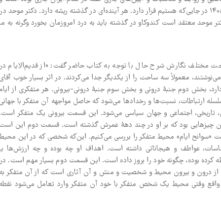
هر که آن را بخواند، خواهد فهمید چرا جامعۀ ایران امروز در سال ۱۴۰۵ در جایی‌که هستیم قرار دارد. هر آینده‌ای در گذشته ریشه دارد. دکتر موحد در
ر موحد معتقد است کند‌و‌کاو در گذشته باید به درد امروزمان بخورد وگرنه به ما
ت مختلف نگارش شرح حال با توجه به کتاب حاضر گفت: «از قدیم‌الایام در
وشتند، معمولاً سه ساحت را از یکدیگر جدا می‌کردند. در اثر بسیار خوب آقای
دارد، بخش دوم جنبۀ درونی و بخش سوم جنبۀ درونی-بیرونی. هر متفکری از ایام
سله ارتباطات، نسبت‌ها و رخدادها می‌شود که حاصل مواجهه آن متفکر با جهانی
، تاریخی، اجتماعی و جهان سیاسی می‌شود. این قسمت بیرونی یک متفکر است.
شان چیزهایی بود که بر او در چند دهۀ عمرش گذشته است. قسمت دوم این است
«سوانح ایام» محیط متفکر را بررسی می‌کنیم. این‌که شخصی که در این محیط
ساسات، عواطف و هیجاناتی داشته است. اهداف او چه بوده و چه ارزش‌ها یا
طه کرده بوده، چگونه خود را بروز داده است. این قسمت دوم بسیار مهم است. در
ی از درون و بیرون محیط و شخصیت و منش و آن آثاری است که از آن متفکر به
در واقع وقتی محیط یک شخص متفکر با خود آن متفکر وارد تعامل می‌شود نقطه