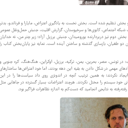
بخش تنظیم شده است. بخش نخست به یادگیری اعتراض، مایارا و فرناندو، بدتر
یک شبکه اجتماعی، کابوی‌ها و سرخپوستان، گزارش اقلیت، جنبش حمل‌ونقل عمومی
خش دوم نیز دربردارنده یورومیدان، جنبش برزیل آزاد؛ زیر چتر من، نه خدایان
یضاح، من در ۲۱۲ بودم، اُ میتو، داستان دو طغیان، بازسازی گذشته و ساختن آینده است. نمایه نیز پایان‌بخش کتاب را
: در تونس، مصر، بحرین، یمن، ترکیه، برزیل، اوکراین، هنگ‌هنگ، کره جنوبی و
دهای مهمی در شکل دادن به بقیه این دهه بودند، اما خود اعتراض‌ها ساختارهای
ایجاد نکردند؛ به همین ترتیب آنچه در اندونزی روی داد سیاست‌ها را در این
نی خود سیستم را مختل نکردند. هرچند اعتراضات بسیار گسترده در جاهایی مثل
ته‌رفته به نتایجی انجامید که دست‌کم به اندازه نظاهرات فراگیر بود.