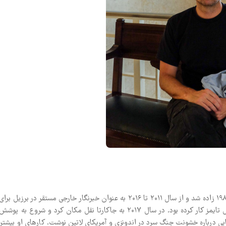
وینسنت بوینز، روزنامه‌نگار و نویسنده آمریکایی است. او ۱۱ ژوئن ۱۹۸۴ زاده شد و از سال ۲۰۱۱ تا ۲۰۱۶ به عنوان خبرنگار خارجی مستقر در برزیل برای
لس آنجلس تایمز کار کرد، پس از اینکه قبلاً در لندن برای فایننشال تایمز کار کرده بود. در سال ۲۰۱۷ به جاکارتا نقل مکان کرد و شروع به پوشش
نوب شرقی آسیا برای واشنگتن پست کرد و در سال ۲۰۱۸ کتابی درباره خشونت جنگ سرد در اندونزی و آمریکای لاتین نوشت. کارهای او بیشتر