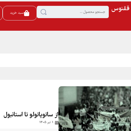
ی ققنوس
سبد خرید
از سائوپائولو تا استانبول
1 تیر 1405