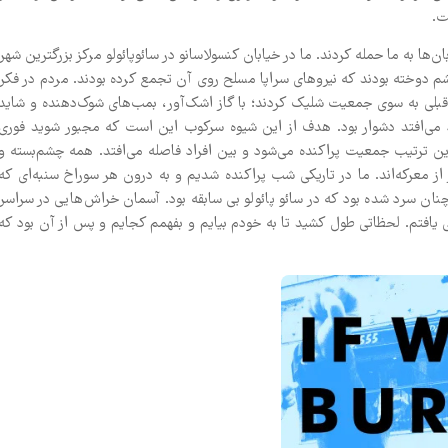
ت.
مقدمه‌ای که بر این کتاب نوشته می‌گوید: در ۱۳ ژوئن ۲۰۱۳ دژبان‌ها به ما حمله کردند. ما در خیابان کنسولاسانو در سائوپائولو مرکز بزرگترین شهر
چشم دوخته بودند که نیروهای سراپا مسلح روی آن تجمع کرده بودند. مردم در فکر
ر قبلی به سوی جمعیت شلیک کردند؛ با گاز اشک‌آور، بمب‌های شوک‌دهنده و شاید
 می‌افتد دشوار بود. هدف از این شیوه سرکوب این است که مجبور شوید فوری
ین ترتیب جمعیت پراکنده می‌شود و بین افراد فاصله می‌افتد. همه چشم‌بسته و
 از معرکه‌اند. ما در تاریکی شب پراکنده شدیم و به درون هر سوراخ سنبه‌ای که
نان سرد شده بود که در سائو پائولو بی سابقه بود. آسمان خراش‌هایی در سراسر
افتم. لحظاتی طول کشید تا به خودم بیایم و بفهمم کجایم و پس از آن بود که