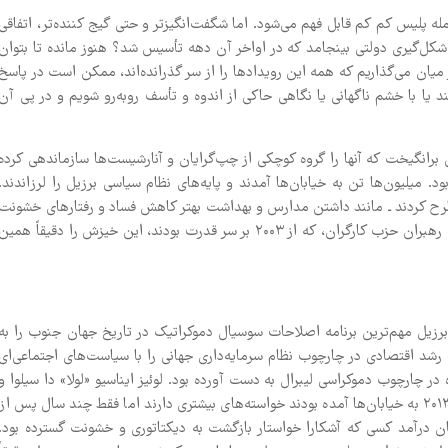
له پلیس کم کم قابل فهم می‌شود. اما شگفت‌انگیزتر و حتی گیج کننده‌تر، اتفاقی
 بعداً افتاد: چگونه ممکن است که اعتراضات ژوئن ۲۰۱۳ به شکل‌گیری دولتی بینجامد که در اواخر آن دهه تأسیس شد؟ هنوز مانده تا بتوان
میان می‌گذاریم که همه این رویدادها را از سر گذرانده‌اند، ممکن است در پاسخ
 یا با خشم ناگهانی یا نگاهی حاکی از اندوه و تأسف روبه‌رو شویم و در پی آن
راتی برانگیخت که آنها را گروه کوچکی از چپ‌گرایان و آنارشیست‌ها سازماندهی کرده
 میلیون‌ها تن به خیابان‌ها آمدند و پایه‌های نظام سیاسی برزیل را لرزاندند.
مطرح کردند ـ مانند داشتن مدارس و بهداشت بهتر کاهش فساد و رفتارهای خشونت
آمیز پلیس که می‌توان آن‌ها را اساساً ترقی‌خواهانه دانست. به یقین رهبران حزب کارگران، که از ۲۰۰۳ بر سر قدرت بودند، این خیزش را دقیقاً همین
 کارگران برزیل مهم‌ترین برنامه اصلاحات سوسیال دموکراتیک در تاریخ جهان جنوب را به
رشد اقتصادی در چارچوب نظام سرمایه‌داری جهانی را با سیاست‌های اجتماعی‌ای
در چارچوب دموکراسی لیبرال به دست آورده بود. لوئیز ایناسیو «لولا» دا سیلوا و
جانشین وی، دیلما روسف، ظاهراً فکر می‌کردند مردمی که در ژوئن ۲۰۱۳ به خیابان‌ها آمده بودند خواسته‌های بیشتری دارند اما فقط چند سال پس از
ن درآمد کسی که آشکارا خواستار بازگشت به دیکتاتوری و خشونت گسترده بود.